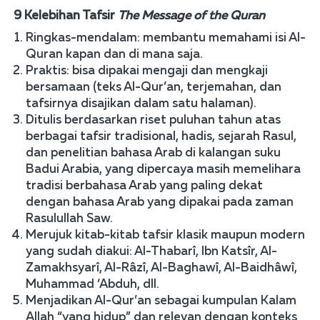
9 Kelebihan Tafsir 
The Message of the Quran
Ringkas-mendalam: membantu memahami isi Al-
Quran kapan dan di mana saja.
Praktis: bisa dipakai mengaji dan mengkaji 
bersamaan (teks Al-Qur’an, terjemahan, dan 
tafsirnya disajikan dalam satu halaman).
Ditulis berdasarkan riset puluhan tahun atas 
berbagai tafsir tradisional, hadis, sejarah Rasul, 
dan penelitian bahasa Arab di kalangan suku 
Badui Arabia, yang dipercaya masih memelihara 
tradisi berbahasa Arab yang paling dekat 
dengan bahasa Arab yang dipakai pada zaman 
Rasulullah Saw.
Merujuk kitab-kitab tafsir klasik maupun modern 
yang sudah diakui: Al-Thabarî, Ibn Katsîr, Al-
Zamakhsyarî, Al-Râzî, Al-Baghawî, Al-Baidhâwî, 
Muhammad ‘Abduh, dll.
Menjadikan Al-Qur’an sebagai kumpulan Kalam 
Allah “yang hidup” dan relevan dengan konteks 