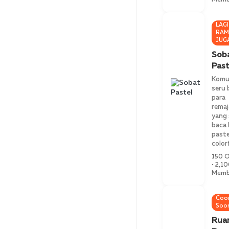
LAGI
RAM
JUG
Sob
Past
Komu
seru 
para
remaj
yang
baca
paste
color
150 O
• 2,1
Memb
Coo
Soo
Rua