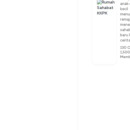
anak
kecil
menu
remaj
mene
saha
baru 
cerita
130 O
1,500
Memb