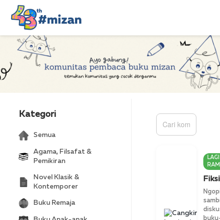
Kategori
Semua
Agama, Filsafat &
LAGI
Pemikiran
RAM
Novel Klasik &
Fiksi
Kontemporer
Ngop
sambi
Buku Remaja
disku
buku
Buku Anak-anak