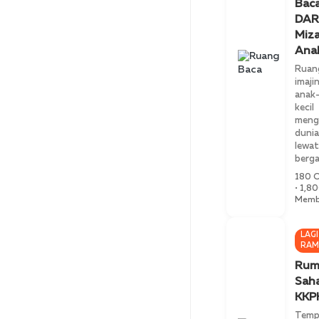
Bac
DAR
Miz
Ana
Ruan
imaji
anak
kecil
meng
dunia
lewat
berga
180 O
• 1,8
Memb
LAGI
RAM
Rum
Sah
KKP
Temp