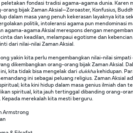
eletakan fondasi tradisi agama-agama dunia. Karen 
-orang bijak Zaman Aksial—Zoroaster, Konfusius, Buddh
up dalam masa yang penuh kekerasan layaknya kita seka
ergolakan politik, intoleransi agama pun mendominasi m
dan agama-agama Aksial merespons dengan mengembang
 cinta dan keadilan, melampaui egotisme dan kebencian.
ti dari nilai-nilai Zaman Aksial. 
ng yakin kita perlu mengembangkan nilai-nilai simpati 
 yang dikembangkan orang-orang bijak Zaman Aksial. Dal
ini, kita tidak bisa mengelak dari 
dukkha 
kehidupan. Para
memandang ini sebagai peluang religius. Zaman Aksial a
piritual; kita kini hidup dalam masa genius ilmiah dan tek
kan spiritual, kita jauh tertinggal dibanding orang-orang
. Kepada merekalah kita mesti berguru. 
en Armstrong 
an
