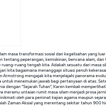
lam masa transformasi sosial dan kegelisahan yang luar b
n tentang peperangan, kemiskinan, bencana alam, dan t
e ruang-ruang tengah kita. Adakah sesuatu dari masa si
ari kita bagaimana menanggapi situasi penuh kekerasan
en Armstrong mengajak kita menjelajahi panorama evolus
a untuk menemukan jawab bagi pertanyaan di atas. Sete
a dengan “Sejarah Tuhan”, Karen kembali memperlihat
a meramu untaian rumit masa silam menjadi prosa jerni
inikmati oleh para peminat kajian agama maupun sejarah
alah Zaman Aksial yang merentang sekitar tahun 900 