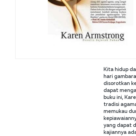
Kita hidup da
hari gambara
disorotkan k
dapat mengaj
buku ini, Kar
tradisi agam
memukau duni
kepiawaianny
yang dapat d
kajiannya ad