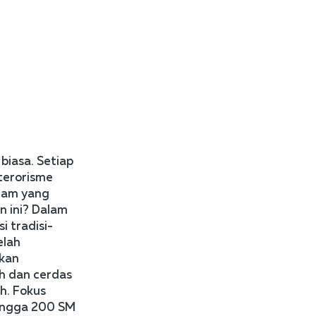
iasa. Setiap 
erorisme 
lam yang 
 ini? Dalam 
i tradisi-
lah 
kan 
h dan cerdas 
. Fokus 
hingga 200 SM