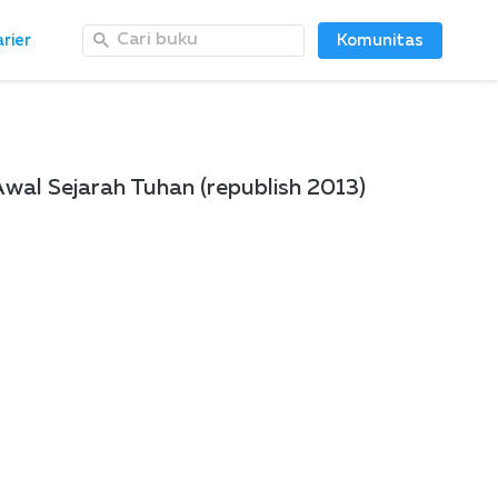
Cari buku
Cari buku
rier
rier
Komunitas
Komunitas
 Sejarah Tuhan (republish 2013)