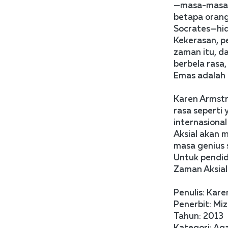
—masa-masa p
betapa orang
Socrates—hid
Kekerasan, p
zaman itu, 
berbela rasa,
Emas adalah in
Karen Armstro
rasa seperti
internasional 
Aksial akan 
masa genius s
Untuk pendidi
Zaman Aksial
Penulis: Kar
Penerbit: Miz
Tahun: 2013
