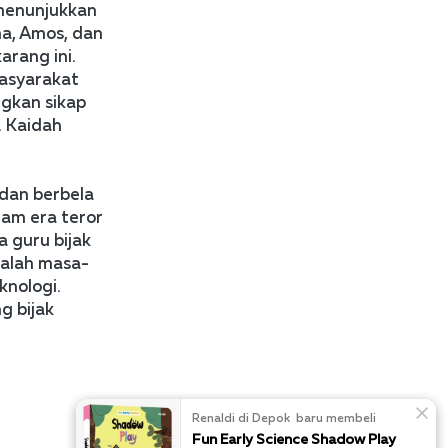
menunjukkan 
a, Amos, dan 
rang ini. 
asyarakat 
kan sikap 
 Kaidah 
dan berbela 
am era teror 
 guru bijak 
dalah masa-
nologi. 
 bijak 
Renaldi di Depok  baru membeli
Fun Early Science Shadow Play