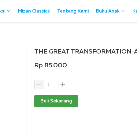
ksi
ksi
Mizan Classics
Mizan Classics
Tentang Kami
Tentang Kami
Buku Anak
Buku Anak
Ka
Ka
THE GREAT TRANSFORMATION: Awal
Rp 85.000
Beli Sekarang