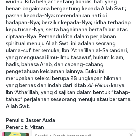
wudhu. Kita belajar tentang kondisi hati yang 
benar: bagaimana bergantung kepada Allah Swt.; 
pasrah kepada-Nya; merendahkan hati di 
hadapan-Nya; berzikir kepada-Nya; ridha terhadap 
keputusan-Nya; serta bagaimana bertafakur atas 
ciptaan-Nya. Pemandu kita dalam perjalanan 
spiritual menuju Allah Swt. ini adalah seorang 
ulama-sufi terkemuka, Ibn ‘Atha‘illah al-Sakandari, 
yang menguasai ilmu-ilmu tasawuf, hukum Islam, 
hadis, bahasa Arab, dan cabang-cabang 
pengetahuan keislaman lainnya. Buku ini 
merupakan seleksi berupa 28 ungkapan hikmah 
yang bernas dan indah dari kitab 
Al-Hikam
 karya 
Ibn ‘Atha‘illah, yang disajikan dalam bentuk “tahap-
tahap” perjalanan seseorang menuju atau bersama 
Allah Swt.  
Penulis: Jasser Auda 
Penerbit: Mizan

Tahun: 2014
