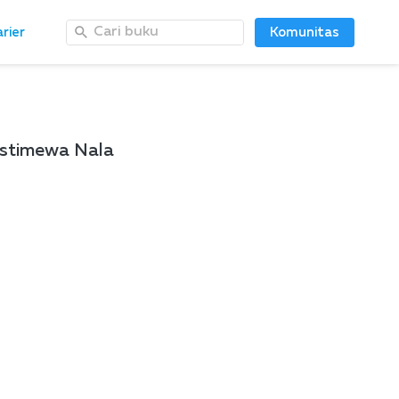
Cari buku
Cari buku
rier
rier
Komunitas
Komunitas
Istimewa Nala