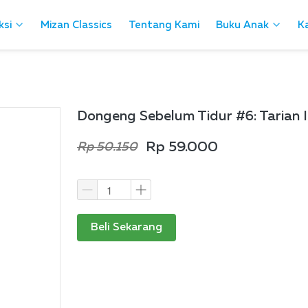
ksi
ksi
Mizan Classics
Mizan Classics
Tentang Kami
Tentang Kami
Buku Anak
Buku Anak
Ka
Ka
Dongeng Sebelum Tidur #6: Tarian 
Rp 59.000
Rp 50.150
Beli Sekarang