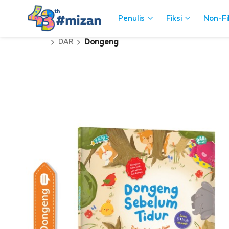
Penulis
Penulis
Fiksi
Fiksi
Non-Fi
Non-Fi
DAR
Dongeng