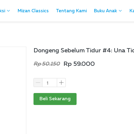
ksi
ksi
Mizan Classics
Mizan Classics
Tentang Kami
Tentang Kami
Buku Anak
Buku Anak
Ka
Ka
Dongeng Sebelum Tidur #4: Una Ti
Rp 59.000
Rp 50.150
Beli Sekarang