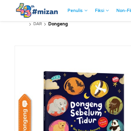
Penulis
Penulis
Fiksi
Fiksi
Non-Fi
Non-Fi
DAR
Dongeng