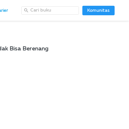
Cari buku
Cari buku
rier
rier
Komunitas
Komunitas
dak Bisa Berenang