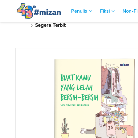
Penulis
Penulis
Fiksi
Fiksi
Non-Fi
Non-Fi
Segera Terbit