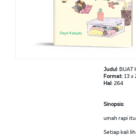
Judul
: BUAT
Format
: 13 x
Hal
: 264
Sinopsis:
umah rapi it
Setiap kali l