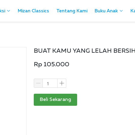
ksi
ksi
Mizan Classics
Mizan Classics
Tentang Kami
Tentang Kami
Buku Anak
Buku Anak
Ka
Ka
BUAT KAMU YANG LELAH BERSIH
Rp 105.000
Beli Sekarang