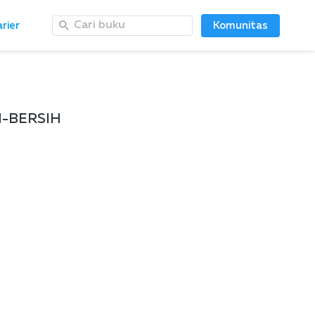
Cari buku
Cari buku
rier
rier
Komunitas
Komunitas
-BERSIH