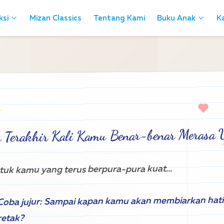
ksi
ksi
Mizan Classics
Mizan Classics
Tentang Kami
Tentang Kami
Buku Anak
Buku Anak
Ka
Ka
 Terakhir Kali Kamu Benar-benar Merasa
tuk kamu yang terus berpura-pura kuat...
Coba jujur: Sampai kapan kamu akan membiarkan hati 
?
retak