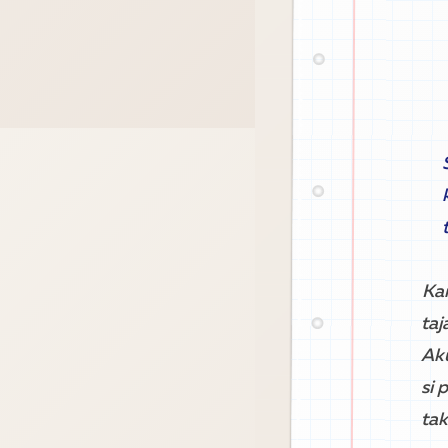
Ka
ta
Aku
si 
tak