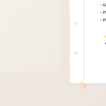
• 
• 
• 