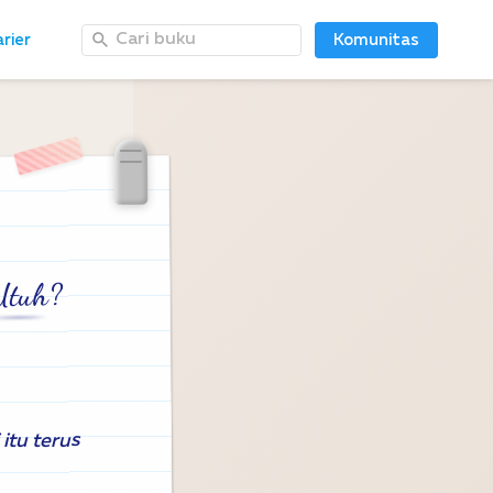
Cari buku
Cari buku
rier
rier
Komunitas
Komunitas
?
Utuh
itu terus