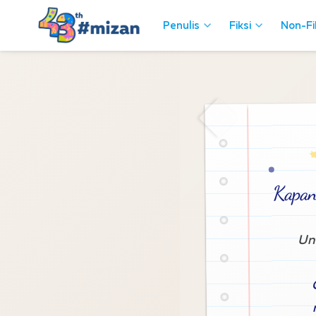
Penulis
Penulis
Fiksi
Fiksi
Non-Fi
Non-Fi
Kapan
Un