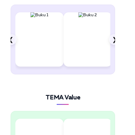
❮
❯
TEMA Value