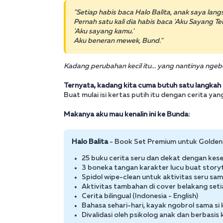
"Setiap habis baca Halo Balita, anak saya lang
Pernah satu kali dia habis baca 'Aku Sayang Te
'Aku sayang kamu.'
Aku beneran mewek, Bund."
Kadang perubahan kecil itu... yang nantinya nge
Ternyata, kadang kita cuma butuh satu langkah ke
Buat mulai isi kertas putih itu dengan cerita yan
Makanya aku mau kenalin ini ke Bunda:
Halo Balita
- Book Set Premium untuk Golden
25 buku cerita seru dan dekat dengan kes
3 boneka tangan karakter lucu buat storyt
Spidol wipe-clean untuk aktivitas seru samb
Aktivitas tambahan di cover belakang set
Cerita bilingual (Indonesia - English)
Bahasa sehari-hari, kayak ngobrol sama si k
Divalidasi oleh psikolog anak dan berbasis