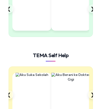
❮
❯
TEMA Self Help
❮
❯