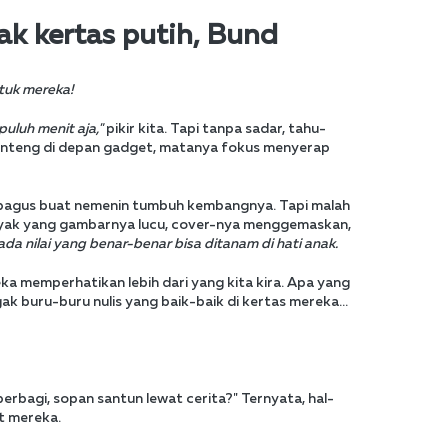
ak kertas putih, Bund
ntuk mereka!
puluh menit aja,"
pikir kita. Tapi tanpa sadar, tahu-
ja anteng di depan gadget, matanya fokus menyerap
g bagus buat nemenin tumbuh kembangnya. Tapi malah
Banyak yang gambarnya lucu, cover-nya menggemaskan,
da nilai yang benar-benar bisa ditanam di hati anak.
a memperhatikan lebih dari yang kita kira. Apa yang
gak buru-buru nulis yang baik-baik di kertas mereka...
berbagi, sopan santun lewat cerita?" Ternyata, hal-
at mereka.