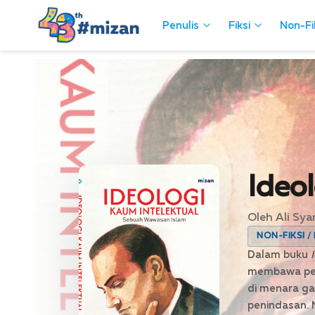
Penulis
Penulis
Fiksi
Fiksi
Non-Fi
Non-Fi
Ideol
Oleh Ali Syar
NON-FIKSI /
Dalam buku
membawa peru
di menara g
penindasan. M