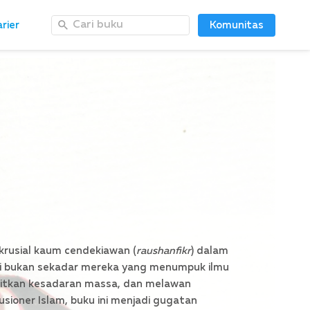
Cari buku
Cari buku
rier
rier
Komunitas
Komunitas
 krusial kaum cendekiawan (
raushanfikr
) dalam
ti bukan sekadar mereka yang menumpuk ilmu
kitkan kesadaran massa, dan melawan
lusioner Islam, buku ini menjadi gugatan