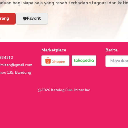
nduan bagi siapa saja yang resah terhadap stagnasi dan ketida
arang
Favorit
Marketplace
Berita
7834310
imizan@gmail.com
ambo 135, Bandung
@
2026
Katalog Buku Mizan Inc.