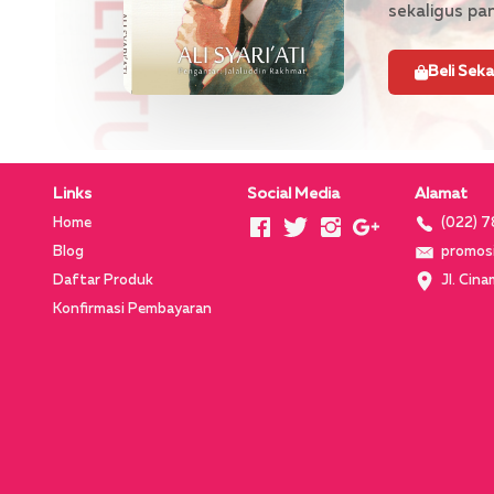
sekaligus pa
Beli Sek
Links
Social Media
Alamat
Home
(022) 
Blog
promos
Daftar Produk
Jl. Cin
Konfirmasi Pembayaran