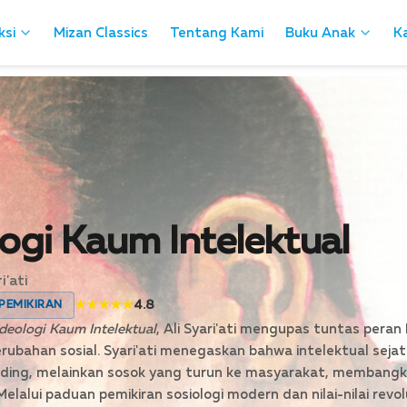
ksi
ksi
Mizan Classics
Mizan Classics
Tentang Kami
Tentang Kami
Buku Anak
Buku Anak
Ka
Ka
ogi Kaum Intelektual
i'ati
★★★★★
4.8
 PEMIKIRAN
Ideologi Kaum Intelektual
, Ali Syari'ati mengupas tuntas peran
bahan sosial. Syari'ati menegaskan bahwa intelektual seja
ading, melainkan sosok yang turun ke masyarakat, membang
elalui paduan pemikiran sosiologi modern dan nilai-nilai revo