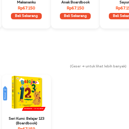
Makananku
Anak Boardbook
Sayu
Rp67.150
Rp67.150
Rp67.1
Beli Sekarang
Beli Sekarang
Beli Seka
(Geser ➔ untuk lihat lebih banyak)
Edukasi
Best Seller
Seri Kumi: Belajar 123
(Boardbook)