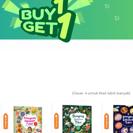
(Geser ➔ untuk lihat lebih banyak)
Dongeng
Dongeng
Dongeng
Best Seller
Best Seller