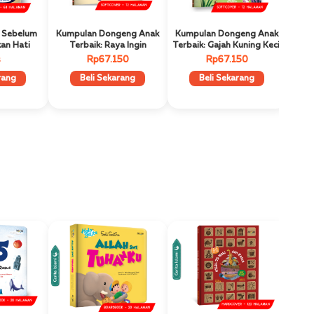
 Sebelum
Kumpulan Dongeng Anak
Kumpulan Dongeng Anak
kan Hati
Terbaik: Raya Ingin
Terbaik: Gajah Kuning Kecil
Terbang
s
Rp67.150
Rp67.150
rang
Beli Sekarang
Beli Sekarang
Cerita Islami
Cerita Islami
Best Seller
Best Seller
Best Seller