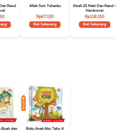
 Dan Rasul
Allah Swt Tuhanku
Kisah 25 Nabi Dan Rasul -
ook
Hardcover
50
Rp67.150
Rp118.150
rang
Beli Sekarang
Beli Sekarang
Bilingual
Best Seller
Best Seller
n Buah dan
Buku Anak Aku Tahu 4