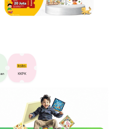
zan
KKPK