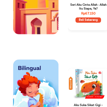
Seri Aku Cinta Allah : Allah
Itu Siapa, Ya?
Rp67.150
Beli Sekarang
Bilingual
Best Seller
Aku Suka Sikat Gigi -