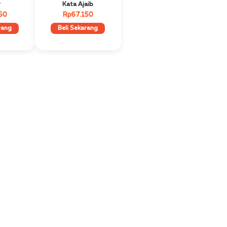
r
Kata Ajaib
50
Rp67.150
rang
Beli Sekarang