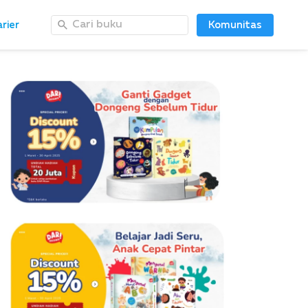
Cari buku
rier
Komunitas
Cari buku
rier
Komunitas