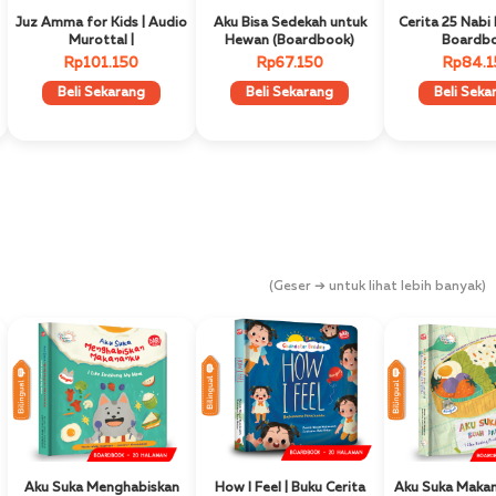
Juz Amma for Kids | Audio
Aku Bisa Sedekah untuk
Cerita 25 Nabi
Murottal |
Hewan (Boardbook)
Boardb
Rp101.150
Rp67.150
Rp84.1
Beli Sekarang
Beli Sekarang
Beli Seka
(Geser ➔ untuk lihat lebih banyak)
Bilingual
Bilingual
Bilingual
Best Seller
Best Seller
Aku Suka Menghabiskan
How I Feel | Buku Cerita
Aku Suka Maka