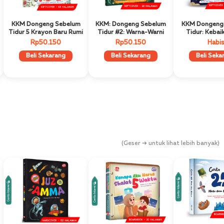
KKM Dongeng Sebelum
KKM: Dongeng Sebelum
KKM Dongeng
Tidur 5 Krayon Baru Rumi
Tidur #2: Warna-Warni
Tidur: Kebai
Balon Rubi
Rp50.150
Rp50.150
Habi
Beli Sekarang
Beli Sekarang
Beli Seka
(Geser ➔ untuk lihat lebih banyak)
Cerita Islami
Cerita Islami
Cerita Islami
Best Seller
Best Seller