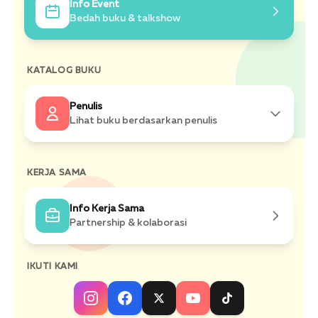
Info Event
Bedah buku & talkshow
Promo 1
Prom
KATALOG BUKU
Diskon hingga 40%
Beli 2 Gr
Penulis
Lihat buku berdasarkan penulis
Event 1
Event
Bedah Buku Terbaru
Talkshow P
KERJA SAMA
JG
ZK
Jostein Gaarder
Zoulfa Katouh
Info Kerja Sama
Partnership & kolaborasi
KA
EW
IKUTI KAMI
Karen Armstrong
Eric Weiner
KH
PB