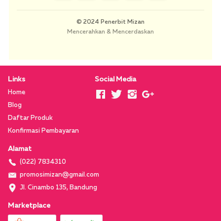
Khaled Hosseini
Pidi Baiq
© 2024 Penerbit Mizan
Mencerahkan & Mencerdaskan
HJ
FF
Husein Ja'far Al Hadar
Fahruddin Faiz
Links
Social Media
Home
HB
SG
Blog
Haidar Bagir
Sasti Gotama
Daftar Produk
Konfirmasi Pembayaran
GM
AW
Alamat
Goenawan Mohammad
Agustinus Wibowo
(022) 7834310
promosimizan@gmail.com
Jl. Cinambo 135, Bandung
DB
Marketplace
Dan Brown