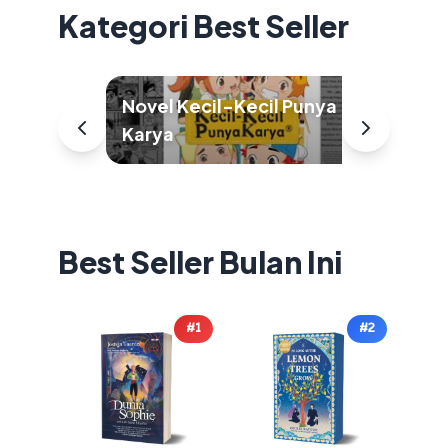
Kategori Best Seller
Novel Kecil-Kecil Punya
Karya
Buku
Best Seller Bulan Ini
#1
#2