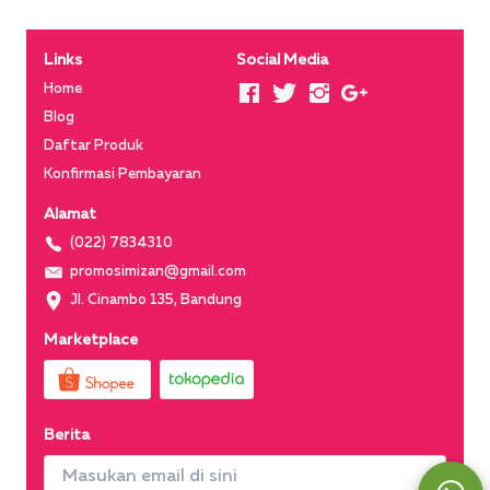
Links
Social Media
Home
Blog
Daftar Produk
Konfirmasi Pembayaran
Alamat
(022) 7834310
promosimizan@gmail.com
Jl. Cinambo 135, Bandung
Marketplace
Berita