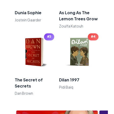
Dunia Sophie
As Long As The
Lemon Trees Grow
Jostein Gaarder
Zoulfa Katouh
#3
#4
The Secret of
Dilan 1997
Secrets
Pidi Baiq
Dan Brown